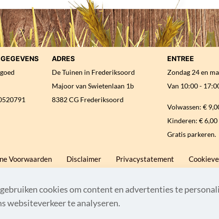
E GEGEVENS
ADRES
ENTREE
fgoed
De Tuinen in Frederiksoord
Zondag 24 en ma
Majoor van Swietenlaan 1b
Van 10:00 - 17:00
0520791
8382 CG Frederiksoord
Volwassen: € 9,0
Kinderen: € 6,00 
Gratis parkeren.
ne Voorwaarden
Disclaimer
Privacystatement
Cookieve
gebruiken cookies om content en advertenties te personal
© 2007 - 2026 Paard & Erfgoed
ns websiteverkeer te analyseren.