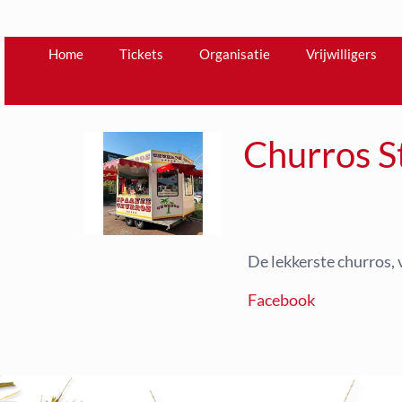
Home
Tickets
Organisatie
Vrijwilligers
Churros S
De lekkerste churros,
Facebook