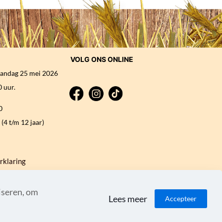
VOLG ONS ONLINE
andag 25 mei 2026
 uur.
0
(4 t/m 12 jaar)
rklaring
iseren, om
Lees meer
Accepteer