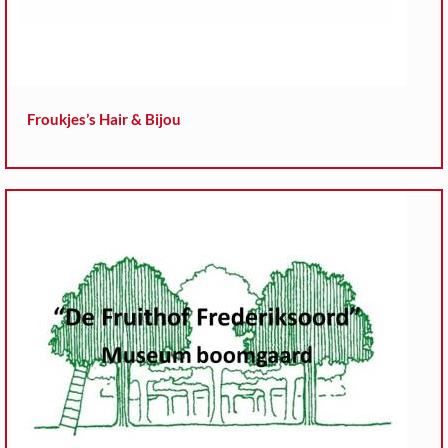
Froukjes’s Hair & Bijou