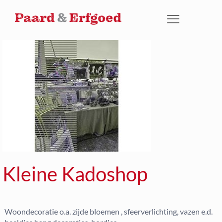
Kleine Kadoshop
Woondecoratie o.a. zijde bloemen , sfeerverlichting, vazen e.d.