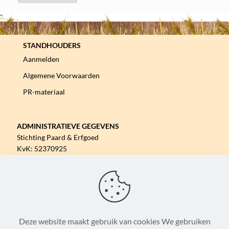
STANDHOUDERS
Aanmelden
Algemene Voorwaarden
PR-materiaal
ADMINISTRATIEVE GEGEVENS
Stichting Paard & Erfgoed
KvK: 52370925
IBAN: 02 RABO 0170520791
ADRES
De Tuinen in Frederiksoord
Majoor van Swietenlaan 1b
8382 CG Frederiksoord
Deze website maakt gebruik van cookies We gebruiken