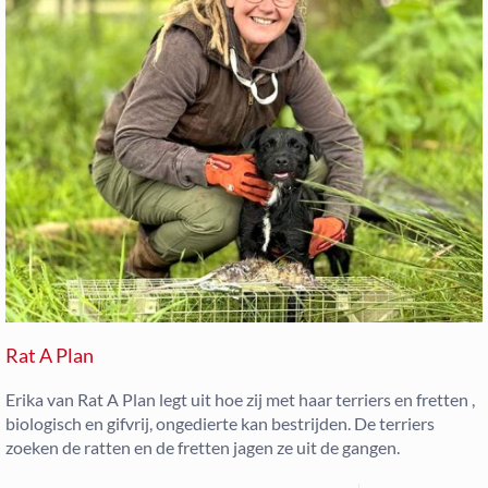
Rat A Plan
Erika van Rat A Plan legt uit hoe zij met haar terriers en fretten ,
biologisch en gifvrij, ongedierte kan bestrijden. De terriers
zoeken de ratten en de fretten jagen ze uit de gangen.